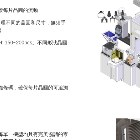
蹤每片晶圓的流動
處理不同的晶圓和尺寸，無須手
)
 150~200pcs。不同形狀晶圓
維條碼，確保每片晶圓的可追溯
品，每單一機型均具有完美協調的零