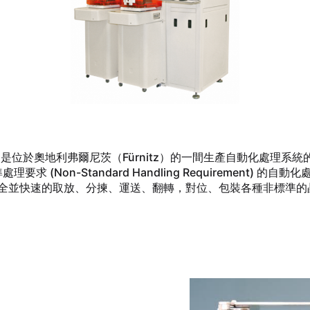
hnik gmbh 是位於奧地利弗爾尼茨（Fürnitz）的一間生產自動
 和非標準處理要求 (Non-Standard Handling Requireme
備具備安全並快速的取放、分揀、運送、翻轉，對位、包裝各種非標準的