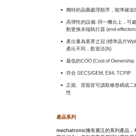
獨特的晶圓處理順序，能準確追
高彈性的設備: 同一機台上，可
動更換末端執行器 (end-effectors
產出量為業界之冠 (標準晶片WpH:
產出不同，歡迎洽詢)
最低的COO (Cost of Ownership
符合 SECS/GEM, E84, TCPIP
正面、背面皆可讀取條形碼或二
性
產品系列
mechatronic擁有廣泛的系列產