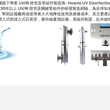
業 UV/IR 燈管及零組件製造商- Hoenle UV Disinfection 
該公司具有30年以上 UV/IR 燈管及關鍵零組件的研發製造經驗，為全球
幫助設備廠商或使用者大大地降低使用及維修成本。其主要產品包含
入式和浸入式石英管，紫外線量測設備，系統控制器，紅外線燈(