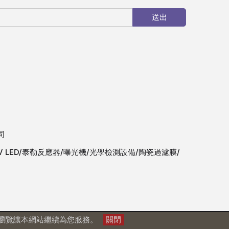
送出
司
V LED/泰勒反應器/曝光機/光學檢測設備/陶瓷過濾膜/
繼續瀏覽讓本網站繼續為您服務。