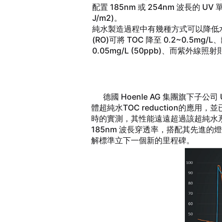
配置 185nm 或 254nm 波長的 UV 
J/m2)。
純水製造過程中有幾種方式可以降低水
(RO)可將 TOC 降至 0.2~0.5m
0.05mg/L (50ppb)、而紫外線照
德國 Hoenle AG 集團旗下子公司
體超純水TOC reduction的應用，
時的實測，其性能遠遠超過該超純水系統原廠
185nm 波長穿透率，搭配其先進的燈
解標準立下一個新的里程碑。