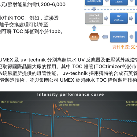
單元(照射能量約需1,200-6,000
中的 TOC。例如，逆滲透
g/L、離子交換處理可以降至
射則可將 TOC 降低到小於1ppb。
 UMEX 及 uv-technik 分別為超純水 UV 反應器及低壓
並已取得國際晶圓大廠的採用。其中 TOC 燈管(TOCtimizer®)
所提供的燈管性能。 uv-technik 採用獨特的合成石英管(synt
管製造技術，並與集團公司 UMEX 於超純水 TOC 降解製程技