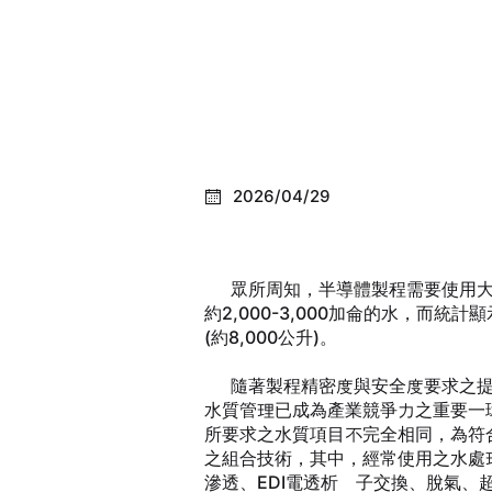
2026/04/29
眾所周知，半導體製程需要使用大
約2,000-3,000加侖的水，而統
(約8,000公升)。
隨著製程精密度與安全度要求之提
水質管理已成為產業競爭力之重要一
所要求之水質項目不完全相同，為符
之組合技術，其中，經常使用之水處
滲透、EDI電透析離子交換、脫氣、超